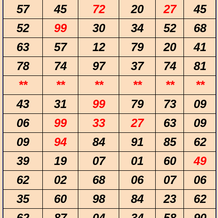
57
45
72
20
27
45
52
99
30
34
52
68
63
57
12
79
20
41
78
74
97
37
74
81
**
**
**
**
**
**
43
31
99
79
73
09
06
99
33
27
63
09
09
94
84
91
85
62
39
19
07
01
60
49
62
02
68
06
07
06
35
60
98
84
23
62
62
87
04
34
58
90