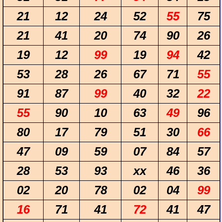
21
12
24
52
55
75
21
41
20
74
90
26
19
12
99
19
94
42
53
28
26
67
71
55
91
87
99
40
32
22
55
90
10
63
49
96
80
17
79
51
30
66
47
09
59
07
84
57
28
53
93
xx
46
36
02
20
78
02
04
99
16
71
41
72
41
47