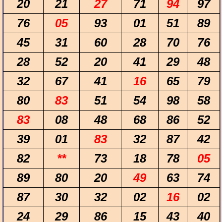
20
21
27
71
94
97
76
05
93
01
51
89
45
31
60
28
70
76
28
52
20
41
29
48
32
67
41
16
65
79
80
83
51
54
98
58
83
08
48
68
86
52
39
01
83
32
87
42
82
**
73
18
78
05
89
80
20
49
63
74
87
30
32
02
16
02
24
29
86
15
43
40