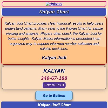
Kalyan Chart
Kalyan Jodi Chart provides clear historical results to help users
understand patterns. Many refer to the Kalyan Chart for simple
viewing and analysis. Players often check the Kalyan Jodi for
better insights. Kalyan Matka information is presented in an
organized way to support informed number selection and
reliable decisions.
Kalyan Jodi
KALYAN
349-67-188
Go to Bottom
Kalyan Jodi Chart