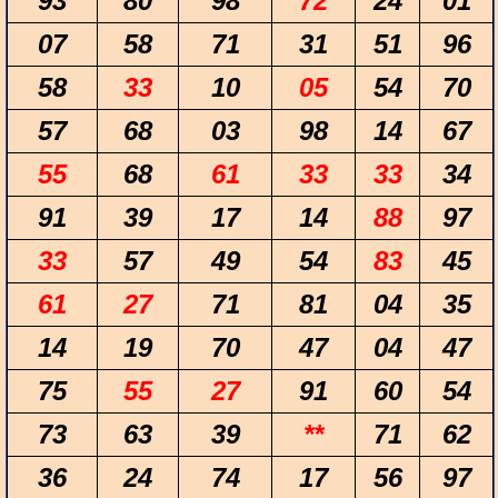
93
80
98
72
24
01
07
58
71
31
51
96
58
33
10
05
54
70
57
68
03
98
14
67
55
68
61
33
33
34
91
39
17
14
88
97
33
57
49
54
83
45
61
27
71
81
04
35
14
19
70
47
04
47
75
55
27
91
60
54
73
63
39
**
71
62
36
24
74
17
56
97