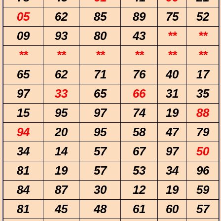
05
62
85
89
75
52
09
93
80
43
**
**
**
**
**
**
**
**
65
62
71
76
40
17
97
33
65
66
31
35
15
95
97
74
19
88
94
20
95
58
47
79
34
14
57
67
97
50
81
19
57
53
34
96
84
87
30
12
19
59
81
45
48
61
60
57