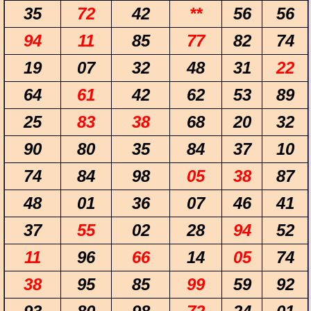
35
72
42
**
56
56
94
11
85
77
82
74
19
07
32
48
31
22
64
61
42
62
53
89
25
83
38
68
20
32
90
80
35
84
37
10
74
84
98
05
38
87
48
01
36
07
46
41
37
55
02
28
94
52
11
96
66
14
05
74
38
95
85
99
59
92