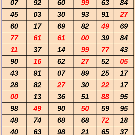
07
92
60
99
63
84
45
03
30
93
91
27
60
17
69
82
49
69
77
61
61
00
39
84
11
37
14
99
77
43
90
16
62
27
52
05
43
91
07
89
25
17
28
82
27
30
22
17
00
13
36
51
88
95
98
49
90
50
59
95
48
74
68
68
72
18
40
63
98
21
65
37