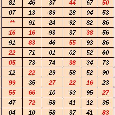
81
46
37
44
67
50
07
13
89
28
04
53
**
91
24
92
82
86
16
16
93
37
38
56
91
83
46
55
93
86
22
71
01
02
52
60
05
73
74
38
34
73
12
22
29
58
52
90
99
35
27
22
16
23
55
66
10
93
95
27
47
72
58
41
12
35
04
10
58
37
41
83