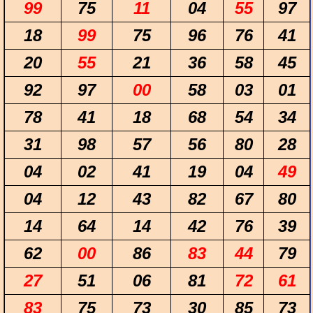
99
75
11
04
55
97
18
99
75
96
76
41
20
55
21
36
58
45
92
97
00
58
03
01
78
41
18
68
54
34
31
98
57
56
80
28
04
02
41
19
04
49
04
12
43
82
67
80
14
64
14
42
76
39
62
00
86
83
44
79
27
51
06
81
72
61
83
75
73
30
85
73