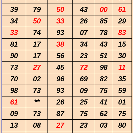
39
79
50
43
00
61
34
50
33
26
85
29
33
74
93
07
78
83
81
17
38
34
43
15
90
17
56
23
51
30
73
27
45
72
98
11
70
02
96
69
82
35
98
73
93
09
75
59
61
**
26
25
41
01
09
73
87
75
62
75
13
08
27
23
03
80