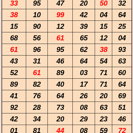
33
95
47
20
50
32
38
10
99
42
04
64
15
90
12
39
15
25
68
56
61
65
12
04
61
96
95
62
38
93
43
31
46
64
54
63
52
61
89
03
71
60
89
82
40
17
71
64
41
76
64
26
20
69
92
28
73
08
63
51
42
34
20
29
23
46
01
81
44
08
59
72