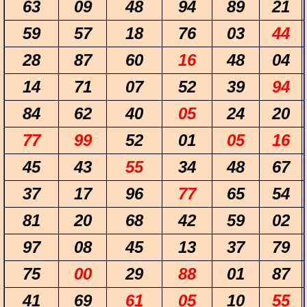
63
09
48
94
89
21
59
57
18
76
03
44
28
87
60
16
48
04
14
71
07
52
39
94
84
62
40
05
24
20
77
99
52
01
05
16
45
43
55
34
48
67
37
17
96
77
65
54
81
20
68
42
59
02
97
08
45
13
37
79
75
00
29
88
01
87
41
69
61
05
10
55