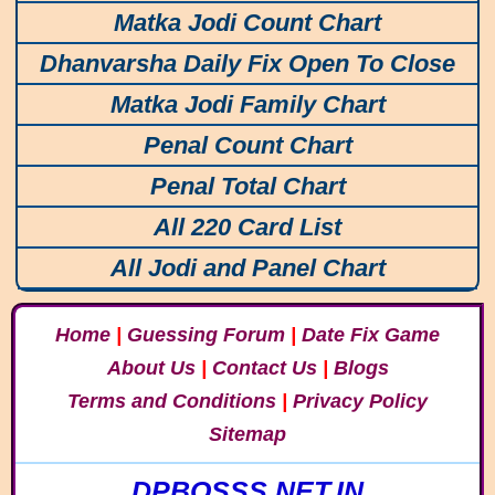
Matka Jodi Count Chart
Dhanvarsha Daily Fix Open To Close
Matka Jodi Family Chart
Penal Count Chart
Penal Total Chart
All 220 Card List
All Jodi and Panel Chart
Home
|
Guessing Forum
|
Date Fix Game
About Us
|
Contact Us
|
Blogs
Terms and Conditions
|
Privacy Policy
Sitemap
DPBOSSS.NET.IN