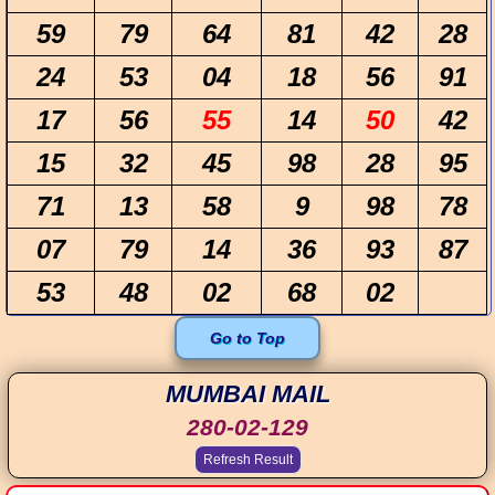
59
79
64
81
42
28
24
53
04
18
56
91
17
56
55
14
50
42
15
32
45
98
28
95
71
13
58
9
98
78
07
79
14
36
93
87
53
48
02
68
02
Go to Top
MUMBAI MAIL
280-02-129