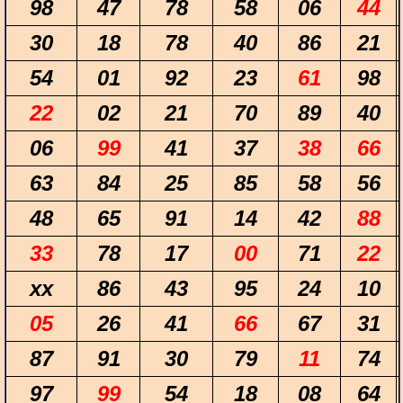
98
47
78
58
06
44
30
18
78
40
86
21
54
01
92
23
61
98
22
02
21
70
89
40
06
99
41
37
38
66
63
84
25
85
58
56
48
65
91
14
42
88
33
78
17
00
71
22
xx
86
43
95
24
10
05
26
41
66
67
31
87
91
30
79
11
74
97
99
54
18
08
64