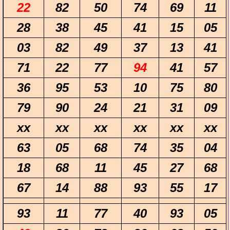
22
82
50
74
69
11
28
38
45
41
15
05
03
82
49
37
13
41
71
22
77
94
41
57
36
95
53
10
75
80
79
90
24
21
31
09
xx
xx
xx
xx
xx
xx
63
05
68
74
35
04
18
68
11
45
27
68
67
14
88
93
55
17
93
11
77
40
93
05