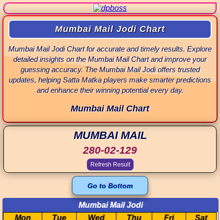
Mumbai Mail Jodi Chart
Mumbai Mail Jodi Chart for accurate and timely results. Explore
detailed insights on the Mumbai Mail Chart and improve your
guessing accuracy. The Mumbai Mail Jodi offers trusted
updates, helping Satta Matka players make smarter predictions
and enhance their winning potential every day.
Mumbai Mail Chart
MUMBAI MAIL
280-02-129
Go to Bottom
Mumbai Mail Jodi
Mon
Tue
Wed
Thu
Fri
Sat