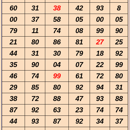
60
31
38
42
93
8
00
37
58
05
00
05
79
11
74
08
99
90
21
80
86
81
27
25
44
31
30
79
18
92
35
90
04
07
22
99
46
74
99
61
72
80
29
85
80
92
94
31
38
72
88
47
93
88
87
92
63
23
74
74
44
93
87
92
34
37